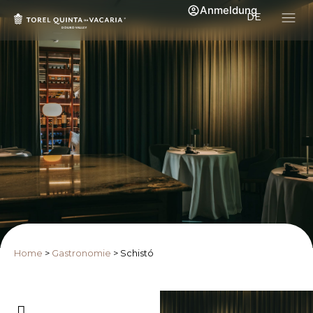
Anmeldung
DE
Home
>
Gastronomie
>
Schistó