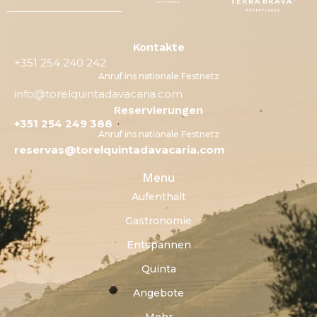
Kontakte
+351 254 240 242
Anruf ins nationale Festnetz
info@torelquintadavacaria.com
Reservierungen
+351 254 249 388
Anruf ins nationale Festnetz
reservas@torelquintadavacaria.com
Menu
Aufenthalt
Gastronomie
Entspannen
Quinta
Angebote
Mehr