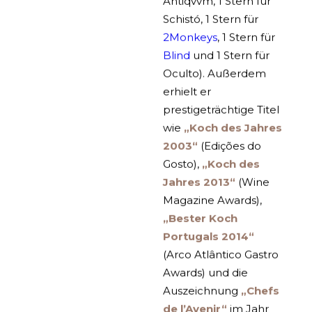
Antiqvvm, 1 Stern für
Schistó, 1 Stern für
2Monkeys
, 1 Stern für
Blind
und 1 Stern für
Oculto). Außerdem
erhielt er
prestigeträchtige Titel
wie
„Koch des Jahres
2003“
(Edições do
Gosto),
„Koch des
Jahres 2013“
(Wine
Magazine Awards),
„Bester Koch
Portugals 2014“
(Arco Atlântico Gastro
Awards) und die
Auszeichnung
„Chefs
de l’Avenir“
im Jahr