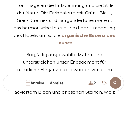
Hommage an die Entspannung und die Stille
der Natur. Die Farbpalette mit Grün-, Blau-,
Grau-, Creme- und Burgundertönen vereint
das harmonische Interieur mit der Umgebung
des Hotels, um so die
organische Essenz des
Hauses
.
Sorgfältig ausgewählte Materialien
unterstreichen unser Engagement für
natürliche Eleganz, dabei wurden vor allem
Eiche und andere Holzarten eingesetzt. Diese
Anreise — Abreise
2
wurden dann mit Stroh, edlen Stoffen, Eisen,
lackiertem Blech und erlesenen Steinen, wie z.
B. Rojo Alicante, Lioz, Verde Viana und
Anmelden
Wann
Promo
Buchung bearbeiten
Wer
Guatemala aufgewertet. Fliesen und
Mikrozement bereichern die Ästhetik und
​Zimmer 1​
sorgen für ein
ruhiges Ambiente
.