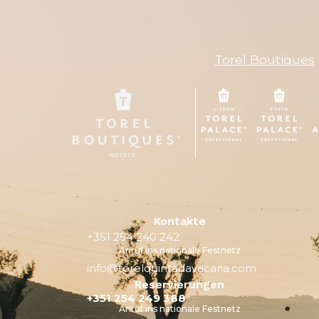
Torel Boutiques
Kontakte
+351 254 240 242
Anruf ins nationale Festnetz
info@torelquintadavacaria.com
Reservierungen
+351 254 249 388
Anruf ins nationale Festnetz