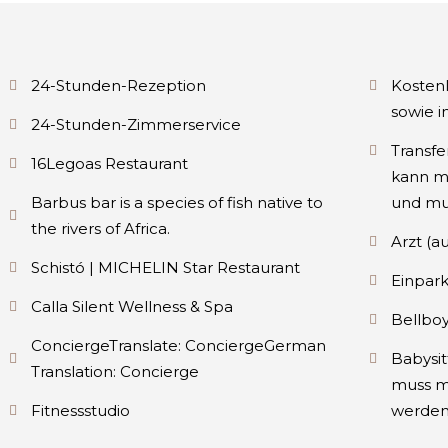
24-Stunden-Rezeption
Kosten
sowie i
24-Stunden-Zimmerservice
Transf
16Legoas Restaurant
kann m
Barbus bar is a species of fish native to
und mu
the rivers of Africa.
Arzt (a
Schistó | MICHELIN Star Restaurant
Einpark
Calla Silent Wellness & Spa
Bellbo
ConciergeTranslate: ConciergeGerman
Babysit
Translation: Concierge
muss m
Fitnessstudio
werden