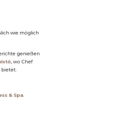
lich wie möglich
Gerichte genießen
histó
, wo Chef
bietet.
ness & Spa
.