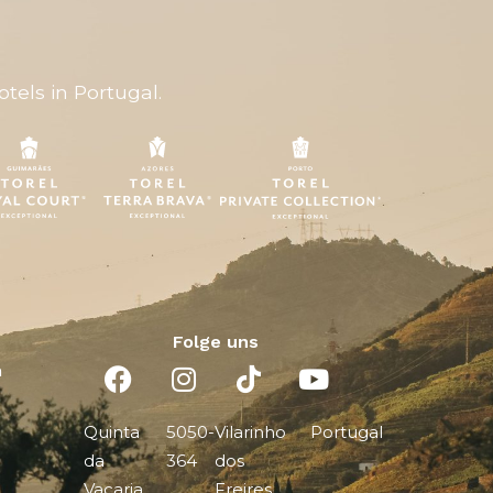
tels in Portugal.
Folge uns
n
Quinta
5050-
Vilarinho
Portugal
da
364
dos
Vacaria
Freires