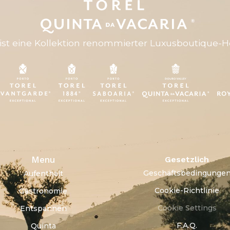
ist eine Kollektion renommierter Luxusboutique-Ho
Menu
Gesetzlich
Geschäftsbedingunge
Aufenthalt
Cookie-Richtlinie
Gastronomie
Cookie Settings
Entspannen
F.A.Q.
Quinta