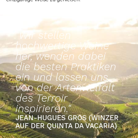
"Wir stellen
hochwertige Weine
her, wenden dabei
die besten Praktiken
ein und lassen uns
von der Artenvielfalt
des Terroir
inspirieren."
JEAN-HUGUES GROS (WINZER
AUF DER QUINTA DA VACARIA)