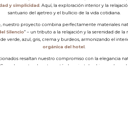
dad y simplicidad
. Aquí, la exploración interior y la relaj
santuario del ajetreo y el bullicio de la vida cotidiana.
je, nuestro proyecto combina perfectamente materiales na
el Silencio
” – un tributo a la relajación y la serenidad de l
de verde, azul, gris, crema y burdeos, armonizando el interior
orgánica del hotel
.
ionados resaltan nuestro compromiso con la elegancia nat
 Complementando estos están la paja, telas, hierro, chapa 
emala. Azulejos y microcemento enriquecen aún más la esté