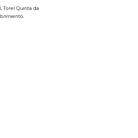
i
, Torel Quinta da
ubrimiento.