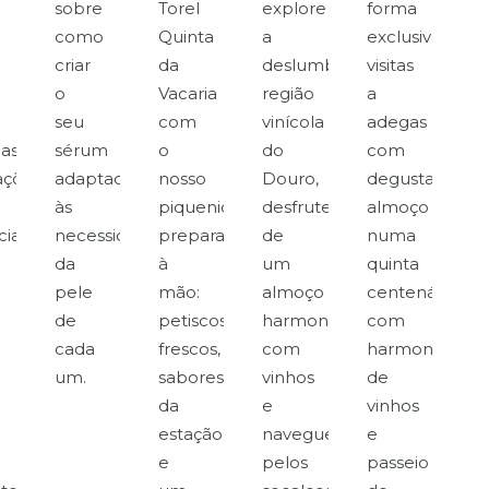
sobre
Torel
explore
forma
como
Quinta
a
exclusiva:
criar
da
deslumbrante
visitas
o
Vacaria
região
a
seu
com
vinícola
adegas
ias
sérum
o
do
com
ações
adaptado
nosso
Douro,
degustação,
às
piquenique
desfrute
almoço
cias
necessidades
preparado
de
numa
da
à
um
quinta
pele
mão:
almoço
centenária
de
petiscos
harmonizado
com
cada
frescos,
com
harmonização
um.
sabores
vinhos
de
da
e
vinhos
estação
navegue
e
e
pelos
passeio