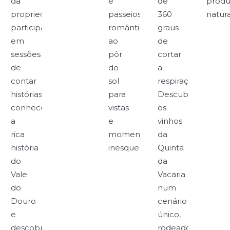
da
e
de
produ
propriedade,
passeios
360
natura
participando
românticos
graus
em
ao
de
sessões
pôr
cortar
de
do
a
contar
sol
respiração.
histórias,
para
Descubra
conhecendo
vistas
os
a
e
vinhos
rica
momentos
da
história
inesquecíveis.
Quinta
do
da
Vale
Vacaria
do
num
Douro
cenário
e
único,
descobrindo
rodeado