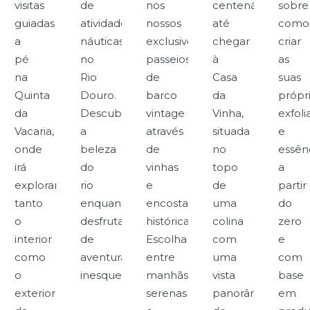
visitas
de
nos
centenárias
sobre
s
guiadas
atividades
nossos
até
como
a
náuticas
exclusivos
chegar
criar
pé
no
passeios
à
as
na
Rio
de
Casa
suas
Quinta
Douro.
barco
da
própr
es
da
Descubra
vintage
Vinha,
exfoli
Vacaria,
a
através
situada
e
onde
beleza
de
no
essên
irá
do
vinhas
topo
a
explorar
rio
e
de
partir
antes.
tanto
enquanto
encostas
uma
do
o
desfruta
históricas.
colina
zero
interior
de
Escolha
com
e
como
aventuras
entre
uma
com
o
inesquecíveis.
manhãs
vista
base
exterior
serenas
panorâmica
em