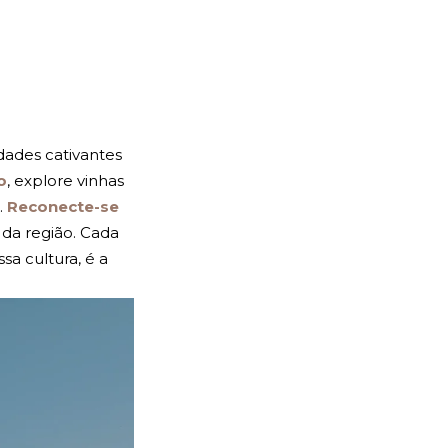
dades cativantes
o
, explore vinhas
.
Reconecte-se
da região. Cada
sa cultura, é a