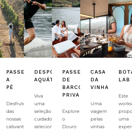
PASSEIOS
DESPORTOS
PASSEIO
CASA
BOT
A
AQUÁTICOS
DE
DA
LAB
EZA
PÉ
BARCO
VINHA
PRIVADO
Viva
Este
Desfrute
uma
Uma
work
das
seleção
Explore
viagem
propo
nossas
cuidadosamente
o
pelas
uma
cativantes
selecionada
Douro
vinhas
exper