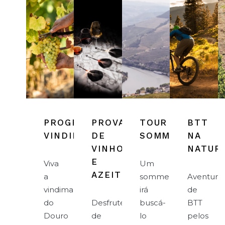
PROGRAMA
PROVA
TOUR
BTT
VINDIMAS
DE
SOMMELIER
NA
VINHOS
NATUR
E
Viva
Um
AZEITES
a
sommelier
Aventura
vindima
irá
de
do
Desfrute
buscá-
BTT
Douro
de
lo
pelos