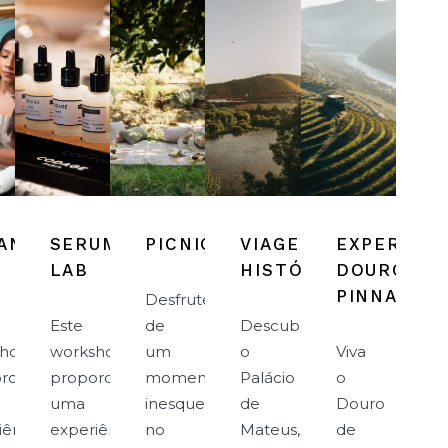
ANICAL
SERUM
PICNIC
VIAGEM
EXPERIÊNC
LAB
HISTÓRICA
DOURO
PINNACLE
Desfrute
Este
de
Descubra
shop
workshop
um
o
Viva
rcionará
proporcionará
momento
Palácio
o
uma
inesquecível
de
Douro
iência
experiência
no
Mateus,
de