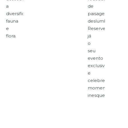
a
de
diversificada
paisagens
fauna
deslumbrantes.
e
Reserve
flora.
já
o
seu
evento
exclusivo
e
celebre
momentos
inesquecíveis!