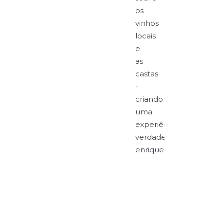
os
vinhos
locais
e
as
castas
-
criando
uma
experiência
verdadeiramente
enriquecedora.