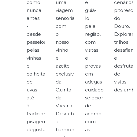
como
uma
e
cenários
nunca
viagem
guiá-
pitoresco
antes
sensorial
lo
do
-
com
pela
Douro.
desde
o
região,
Explorar
passeios
nosso
com
trilhos
pelas
vinho
visitas
desafiant
vinhas
e
e
e
e
azeite
provas
desfrutar
colheita
exclusivos
em
de
de
da
adegas
vistas
uvas
Quinta
cuidadosamente
deslumbr
até
da
selecionadas
à
Vacaria.
de
tradicional
Descubra
acordo
pisagem,
a
com
degustações
harmonia
as