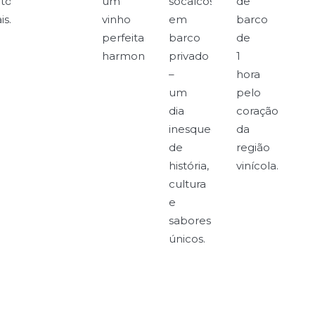
tos
um
socalcos
de
is.
vinho
em
barco
perfeitamente
barco
de
harmonizado.
privado
1
–
hora
um
pelo
dia
coração
inesquecível
da
de
região
história,
vinícola.
cultura
e
sabores
únicos.