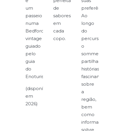
e
perfeita
suas
um
de
preferências.
passeio
sabores
Ao
numa
em
longo
Bedford
cada
do
vintage
copo.
percurso,
guiado
o
pelo
sommelier
guia
partilhará
do
histórias
Enoturismo.
fascinantes
sobre
(disponível
a
em
região,
2026)
bem
como
informações
sobre