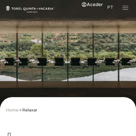
Aceder
PT
Home
>
Relaxar