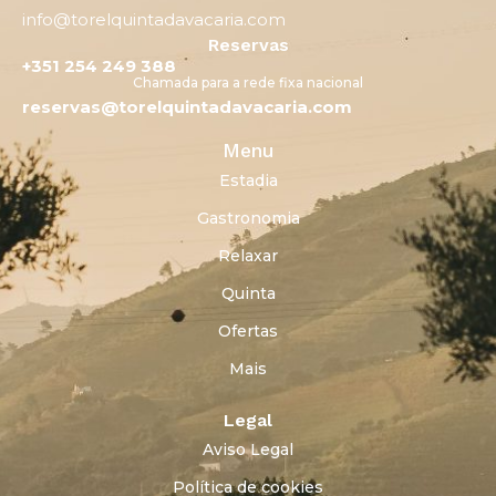
info@torelquintadavacaria.com
Reservas
+351 254 249 388
Chamada para a rede fixa nacional
reservas@torelquintadavacaria.com
Menu
Estadia
Gastronomia
Relaxar
Quinta
Ofertas
Mais
Legal
Aviso Legal
Política de cookies