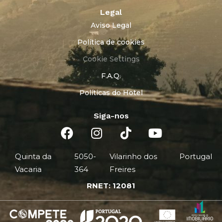
Legal
Aviso Legal
Política de cookies
Cookie Settings
F.A.Q.
Políticas do Hotel
Siga-nos
Quinta da
5050-
Vilarinho dos
Portugal
Vacaria
364
Freires
RNET: 12081