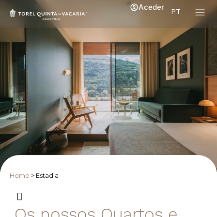
Aceder
PT
Home
>
Estadia
Os nossos Quartos e