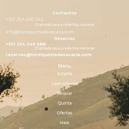
Contactos
+351 254 240 242
Chamada para a rede fixa nacional
info@torelquintadavacaria.com
Reservas
+351 254 249 388
Chamada para a rede fixa nacional
reservas@torelquintadavacaria.com
Menu
Estadia
Gastronomia
Relaxar
Quinta
Ofertas
Mais