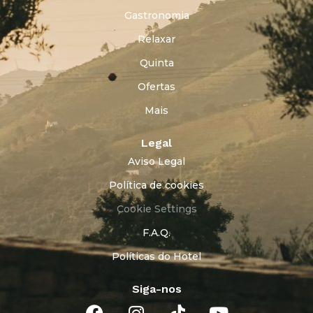
Gastronomia
Relaxar
Quinta
Ofertas
Mais
Legal
Aviso Legal
Política de cookies
Cookie Settings
F.A.Q.
Políticas do Hotel
Siga-nos